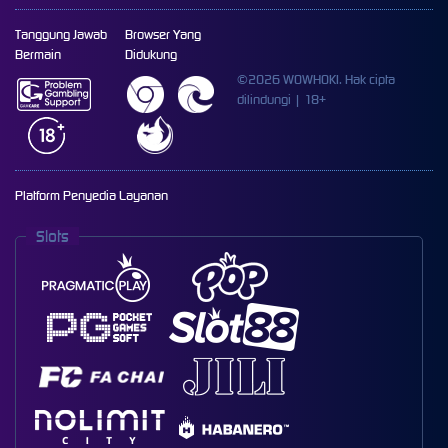
Tanggung Jawab
Browser Yang
Bermain
Didukung
©2026 WOWHOKI. Hak cipta
dilindungi | 18+
Platform Penyedia Layanan
Slots