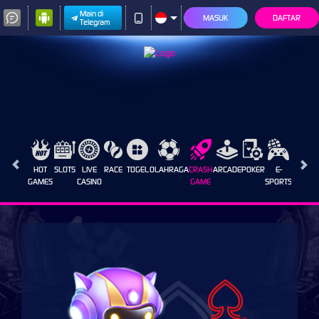
Main di
MASUK
DAFTAR
Telegram
HOT
SLOTS
LIVE
RACE
TOGEL
OLAHRAGA
CRASH
ARCADE
POKER
E-
SABUN
GAMES
CASINO
GAME
SPORTS
AYAM