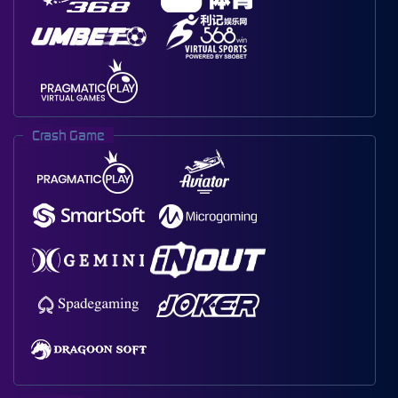
Crash Game