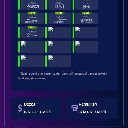
* Selama bank maintenance dan bank offline deposit dan penarikan
tidak dapat diproses
Deposit
Penarikan
Rata-rata 1 Menit
Rata-rata 3 Menit