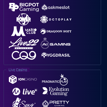
Live Casino