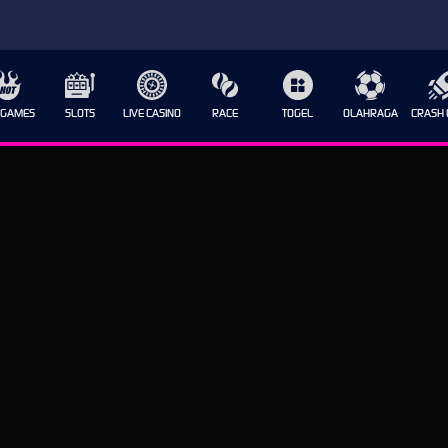
 GAMES
SLOTS
LIVE CASINO
RACE
TOGEL
OLAHRAGA
CRASH