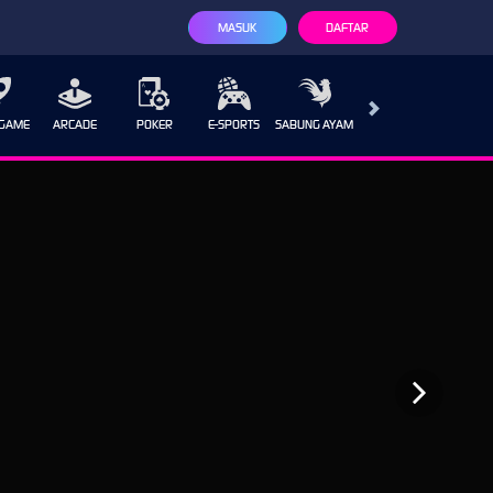
MASUK
DAFTAR
 GAME
ARCADE
POKER
E-SPORTS
SABUNG AYAM
PROMOSI