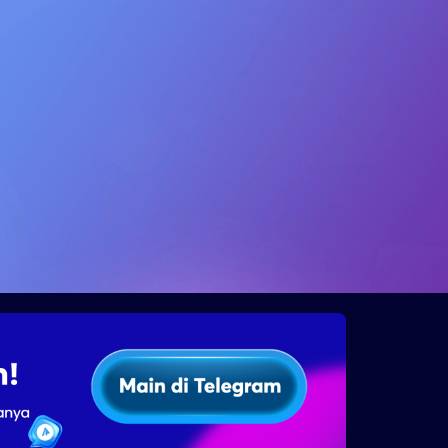
Pindai kod
untuk Un
Android 