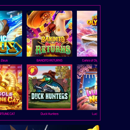
e Zeus
BANDITO RETURNS
Gates of Olympus Roulette
RTUNE CAT
Duck Hunters
Lucky Neko