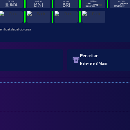
an tidak dapat diproses
Penarikan
Rata-rata 3 Menit