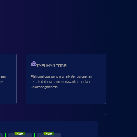
TARUHAN TOGEL
haan
Platform togel yang menarik dari perusahan
ame
terbaik di dunia yang menawarkan hadiah
kemenangan besar