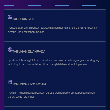
TARUHAN SLOT
Penyedia slot online dengan beragam pilihan game menarik yang memudahkan
pemain untuk mencapai jackpot
TARUHAN OLAHRAGA
Sportsbook Gaming Platform Terbaik menawarkan lebih banyak game, odds yang
lebih tinggi, dan menyediakan pilihan yang lebih banyak untuk pemain.
TARUHAN LIVE KASINO
Platform Pilihan bagi perusahaan-perusahaan terbaik di dunia, dengan pilihan
variasi game terbanyak