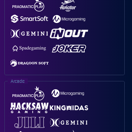
Arcade