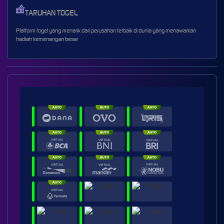
TARUHAN TOGEL
Platform togel yang menarik dari perusahan terbaik di dunia yang menawarkan
hadiah kemenangan besar