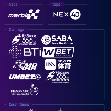
Race
Togel
Olahraga
Crash Game