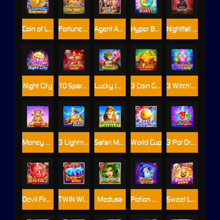
Coin of Lightning
Fortune Gems Legend
Agent Ace
Hyper Burst
Nightfall Hunting
Night City
10 Sparkling Crown
Lucky Jaguar 2
3 Coin Golden OX
3 Witch's Lamp
Money Pot
3 Lightning Blitz
Safari Mystery
World Cup
3 Pot Dragons
Devil Fire 2
TWIN WINS
Medusa
Potion Wizard
Sweet Land