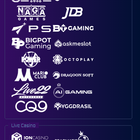
Live Casino