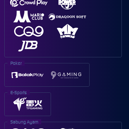
Poker
E-Sports
Sabung Ayam