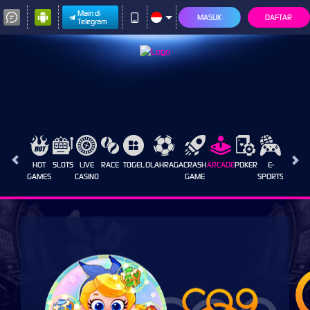
Main di
MASUK
DAFTAR
Telegram
HOT
SLOTS
LIVE
RACE
TOGEL
OLAHRAGA
CRASH
ARCADE
POKER
E-
SABUN
GAMES
CASINO
GAME
SPORTS
AYAM