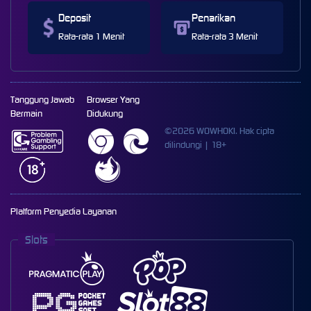
Deposit
Penarikan
Rata-rata 1 Menit
Rata-rata 3 Menit
Tanggung Jawab
Browser Yang
Bermain
Didukung
©2026 WOWHOKI. Hak cipta
dilindungi | 18+
Platform Penyedia Layanan
Slots