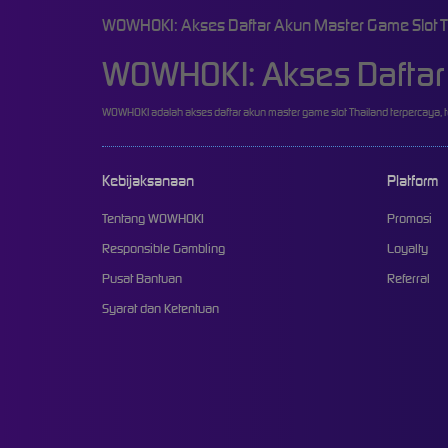
WOWHOKI: Akses Daftar Akun Master Game Slot T
WOWHOKI: Akses Daftar 
WOWHOKI adalah akses daftar akun master game slot Thailand terpercaya, te
Kebijaksanaan
Platform
Tentang WOWHOKI
Promosi
Responsible Gambling
Loyalty
Pusat Bantuan
Referral
Syarat dan Ketentuan