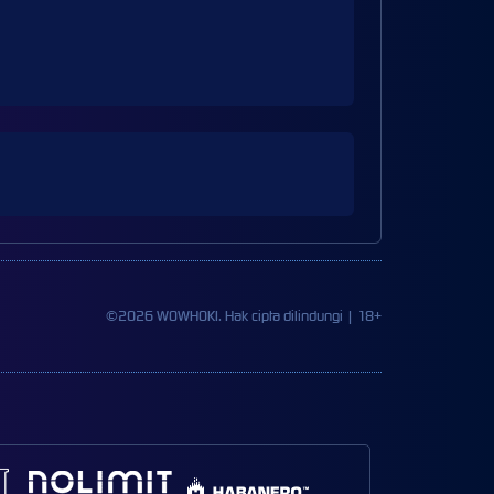
©2026 WOWHOKI. Hak cipta dilindungi | 18+