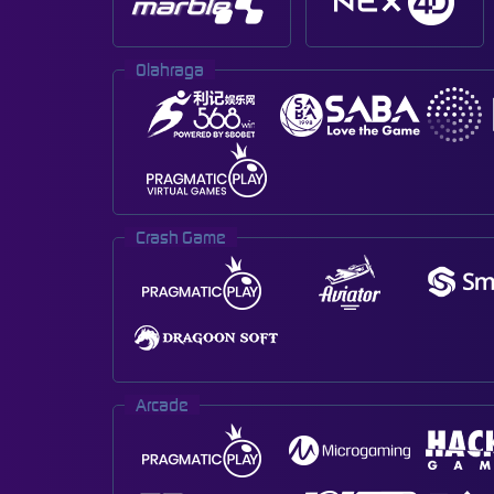
Olahraga
Crash Game
Arcade