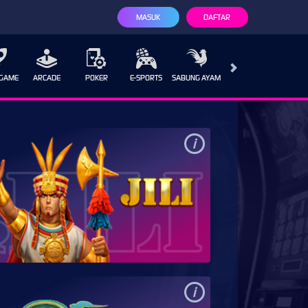
MASUK
DAFTAR
 GAME
ARCADE
POKER
E-SPORTS
SABUNG AYAM
PROMOSI
i
i