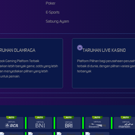
Poker
E-Sports
Sabung Ayam
RUHAN OLAHRAGA
TARUHAN LIVE KASINO
ook Gaming Platform Terbaik
Platform Pilihan bagi perusahaan-perusa
kan lebih banyak game, odds yang lebih
terbaik di dunia, dengan pilihan variasi g
 dan menyediakan pilihan yang lebih
terbanyak
untuk pemain.