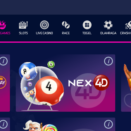
 GAMES
SLOTS
LIVE CASINO
RACE
TOGEL
OLAHRAGA
CRASH
i
i
i
i