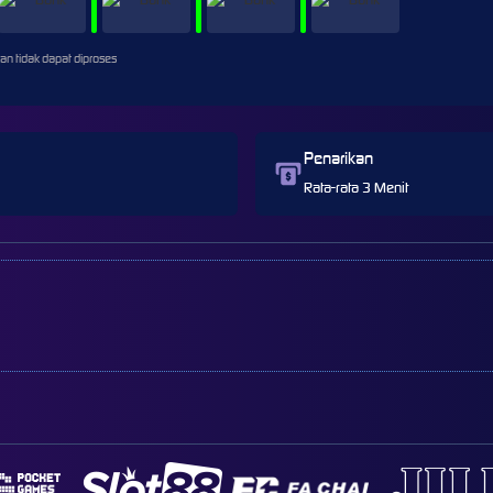
an tidak dapat diproses
Penarikan
Rata-rata 3 Menit