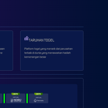
TARUHAN TOGEL
haan
Platform togel yang menarik dari perusahan
ame
terbaik di dunia yang menawarkan hadiah
kemenangan besar