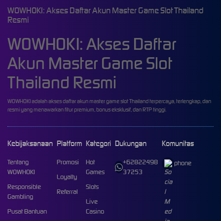
WOWHOKI: Akses Daftar Akun Master Game Slot Thailand
Resmi
WOWHOKI: Akses Daftar
Akun Master Game Slot
Thailand Resmi
WOWHOKI adalah akses daftar akun master game slot Thailand terpercaya, terlengkap, dan
resmi yang menawarkan fitur premium, bonus eksklusif, dan RTP tinggi.
Kebijaksanaan
Platform
Kategori
Dukungan
Komunitas
Tentang
Promosi
Hot
+62822498
phone
WOWHOKI
Games
37253
Loyalty
Responsible
Slots
Referral
Gambling
Live
Pusat Bantuan
Casino