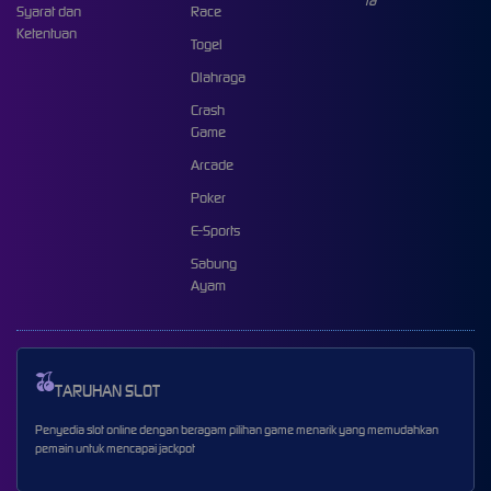
Syarat dan
Race
Ketentuan
Togel
Olahraga
Crash
Game
Arcade
Poker
E-Sports
Sabung
Ayam
TARUHAN SLOT
Penyedia slot online dengan beragam pilihan game menarik yang memudahkan
pemain untuk mencapai jackpot