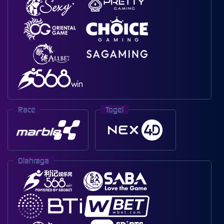
Race
Togel
Olahraga