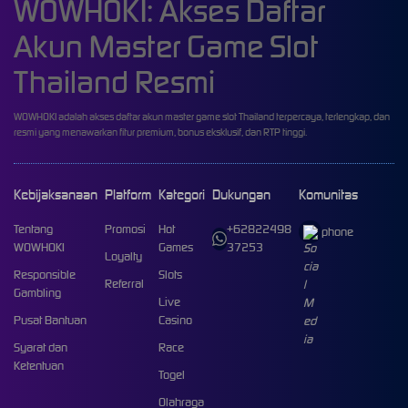
WOWHOKI: Akses Daftar
Akun Master Game Slot
Thailand Resmi
WOWHOKI adalah akses daftar akun master game slot Thailand terpercaya, terlengkap, dan
resmi yang menawarkan fitur premium, bonus eksklusif, dan RTP tinggi.
Kebijaksanaan
Platform
Kategori
Dukungan
Komunitas
Tentang
Promosi
Hot
+62822498
phone
WOWHOKI
Games
37253
Loyalty
Responsible
Slots
Referral
Gambling
Live
Pusat Bantuan
Casino
Syarat dan
Race
Ketentuan
Togel
Olahraga