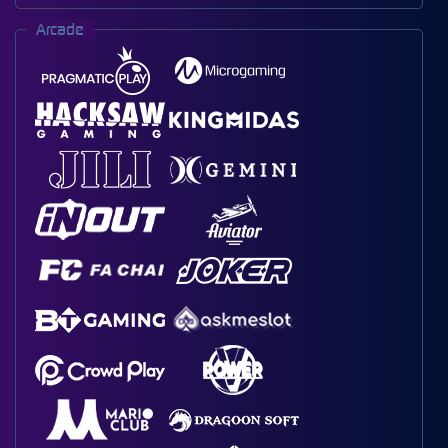
Arcade