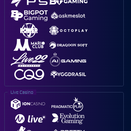
Live Casino