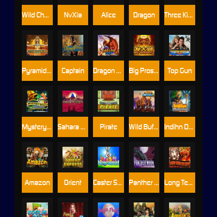
Wild Chuco
NvXia
Alice
Dragon
Three Kingdoms
Pyramid Adventure
Captain
Dragon City
Big Prosperity
Top Gun
Mystery Reels Power Reels
Sahara Gold
Pirate
Wild Buffalo
Indihn Dkehming
Amazon
Orient
Caster Surprise
Panther Moon
Long Teng Hu Xiao