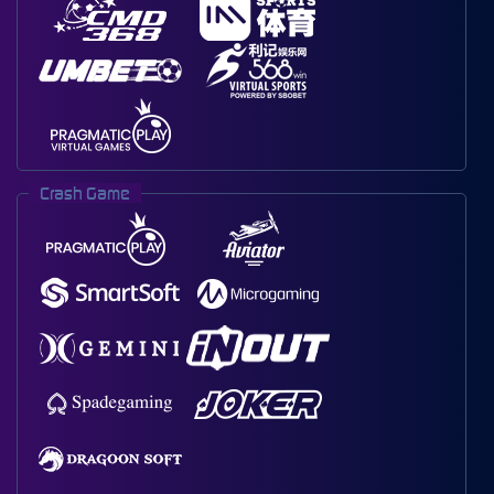
Crash Game