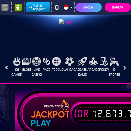
Main di
MASUK
DAFTAR
Telegram
HOT
SLOTS
LIVE
RACE
TOGEL
OLAHRAGA
CRASH
ARCADE
POKER
E-
SABUN
GAMES
CASINO
GAME
SPORTS
AYAM
IDR
12,673,
JACKPOT
PLAY