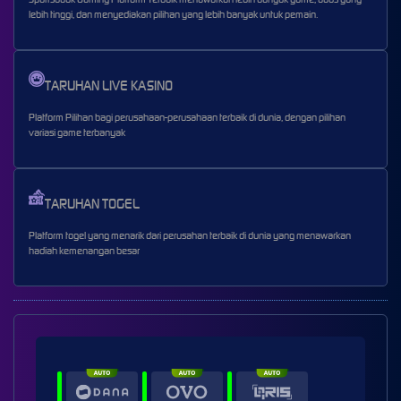
lebih tinggi, dan menyediakan pilihan yang lebih banyak untuk pemain.
TARUHAN LIVE KASINO
Platform Pilihan bagi perusahaan-perusahaan terbaik di dunia, dengan pilihan
variasi game terbanyak
TARUHAN TOGEL
Platform togel yang menarik dari perusahan terbaik di dunia yang menawarkan
hadiah kemenangan besar