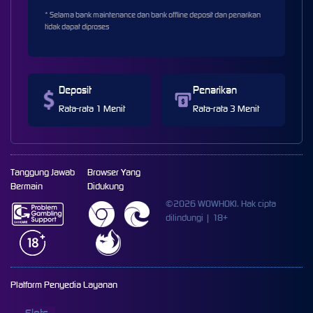
* Selama bank maintenance dan bank offline deposit dan penarikan
tidak dapat diproses
Deposit
Penarikan
Rata-rata 1 Menit
Rata-rata 3 Menit
Tanggung Jawab
Browser Yang
Bermain
Didukung
©2026 WOWHOKI. Hak cipta
dilindungi | 18+
Platform Penyedia Layanan
Slots