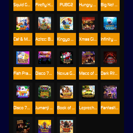
Squid Game 2: Mukunghwa
Firefly Hunter
PUBG2
Hungry Slime
Big Net Bass
Cat & Mouse
Aztec: Bonus Hunt 2 Xmas
Kingyo Riches
Xmas Gift Delight
Infinity Ocean
Fish Prawn Crab Bonanza
Disco 777
Nexus Gift Delight
Mace of Hercules
Dark Ritual
Disco 777 Hold and Win
Jumanji Bonanza
Book of Safari
Leprechaun’s Fortune
Fantastic Beast