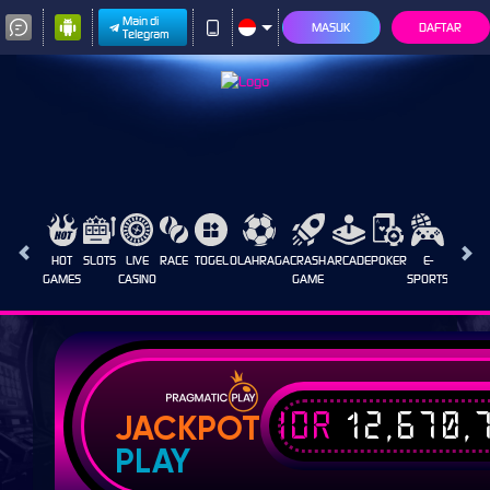
Main di
MASUK
DAFTAR
Telegram
HOT
SLOTS
LIVE
RACE
TOGEL
OLAHRAGA
CRASH
ARCADE
POKER
E-
SABUN
GAMES
CASINO
GAME
SPORTS
AYAM
IDR
12,670,
JACKPOT
PLAY