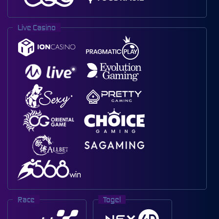
Live Casino
Race
Togel