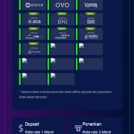
* Selama bank maintenance dan bank offline deposit dan penarikan
tidak dapat diproses
Deposit
Penarikan
Rata-rata 1 Menit
Rata-rata 3 Menit