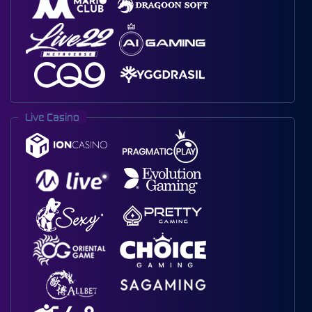
Live Casino