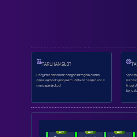
TARUHAN SLOT
TA
Penyedia slot online dengan beragam pilihan
Sportsb
game menarik yang memudahkan pemain untuk
menawar
mencapai jackpot
tinggi,
banyak 