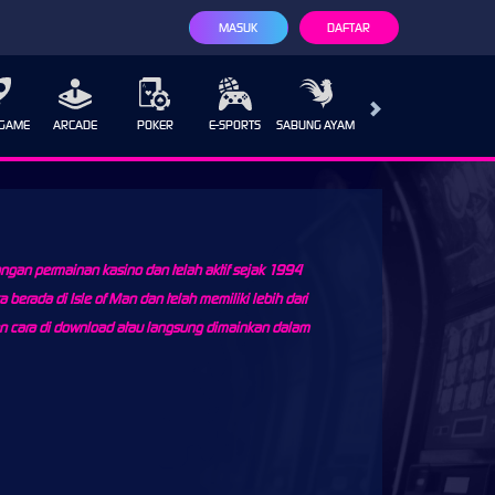
MASUK
DAFTAR
 GAME
ARCADE
POKER
E-SPORTS
SABUNG AYAM
PROMOSI
an permainan kasino dan telah aktif sejak 1994
erada di Isle of Man dan telah memiliki lebih dari
an cara di download atau langsung dimainkan dalam