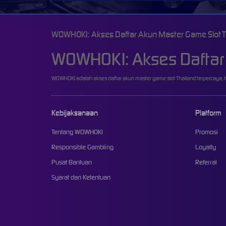
WOWHOKI: Akses Daftar Akun Master Game Slot T
WOWHOKI: Akses Daftar 
WOWHOKI adalah akses daftar akun master game slot Thailand terpercaya, te
Kebijaksanaan
Platform
Tentang WOWHOKI
Promosi
Responsible Gambling
Loyalty
Pusat Bantuan
Referral
Syarat dan Ketentuan