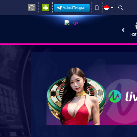
Main di Telegram
HOT