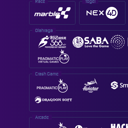
Race
Togel
Olahraga
Crash Game
Arcade